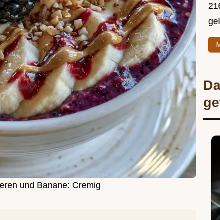
216
ge
M
Da
ge
eeren und Banane: Cremig