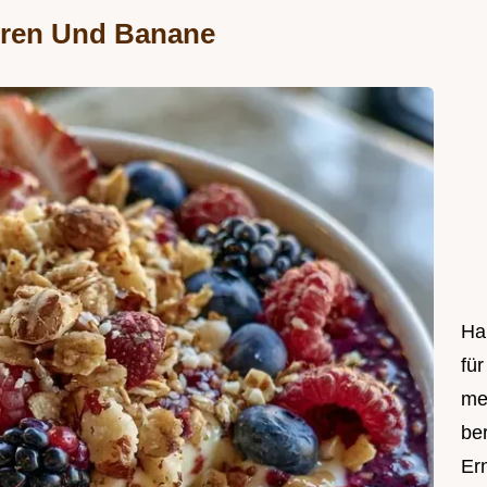
eren Und Banane
Hal
fü
me
be
Er