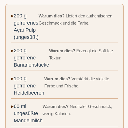
200 g
Warum dies?
Liefert den authentischen
gefrorenes
Geschmack und die Farbe.
Açaí Pulp
(ungesüßt)
200 g
Warum dies?
Erzeugt die Soft Ice-
gefrorene
Textur.
Bananenstücke
100 g
Warum dies?
Verstärkt die violette
gefrorene
Farbe und Frische.
Heidelbeeren
60 ml
Warum dies?
Neutraler Geschmack,
ungesüßte
wenig Kalorien.
Mandelmilch