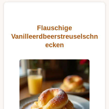
Flauschige
Vanilleerdbeerstreuselschn
ecken