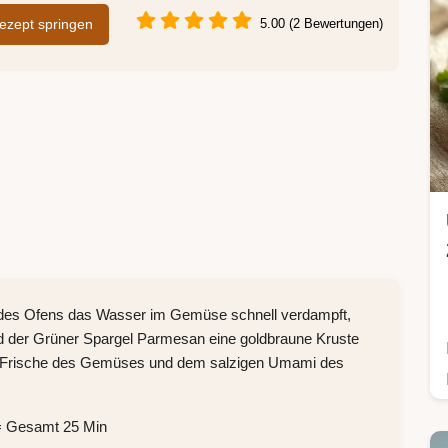
zept springen
5.00 (2 Bewertungen)
ze des Ofens das Wasser im Gemüse schnell verdampft,
d der Grüner Spargel Parmesan eine goldbraune Kruste
er Frische des Gemüses und dem salzigen Umami des
 = Gesamt 25 Min