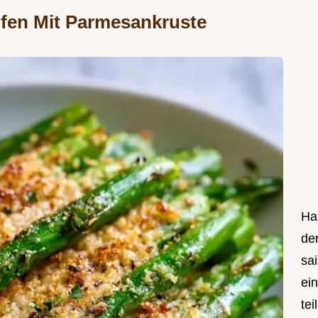
fen Mit Parmesankruste
Hal
de
sa
ei
tei