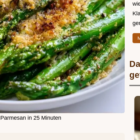
wie
Kl
ge
M
Da
ge
 Parmesan in 25 Minuten