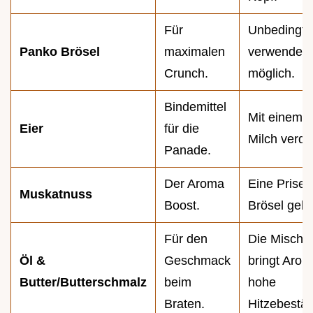
Für
Unbedingt
Panko Brösel
maximalen
verwenden
Crunch.
möglich.
Bindemittel
Mit einem 
Eier
für die
Milch verqui
Panade.
Der Aroma
Eine Prise i
Muskatnuss
Boost.
Brösel geb
Für den
Die Mischu
Öl &
Geschmack
bringt Aro
Butter/Butterschmalz
beim
hohe
Braten.
Hitzebestän