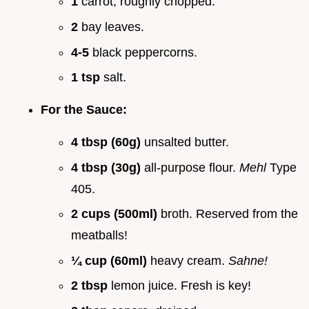
1
carrot, roughly chopped.
2
bay leaves.
4-5
black peppercorns.
1 tsp
salt.
For the Sauce:
4 tbsp (60g)
unsalted butter.
4 tbsp (30g)
all-purpose flour.
Mehl
Type
405.
2 cups (500ml)
broth. Reserved from the
meatballs!
¼ cup (60ml)
heavy cream.
Sahne!
2 tbsp
lemon juice. Fresh is key!