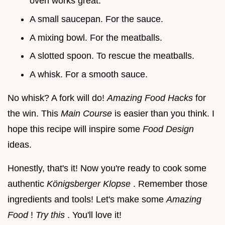
oven works great.
A small saucepan. For the sauce.
A mixing bowl. For the meatballs.
A slotted spoon. To rescue the meatballs.
A whisk. For a smooth sauce.
No whisk? A fork will do!
Amazing Food Hacks
for
the win. This
Main Course
is easier than you think. I
hope this recipe will inspire some
Food Design
ideas.
Honestly, that's it! Now you're ready to cook some
authentic
Königsberger Klopse
. Remember those
ingredients and tools! Let's make some
Amazing
Food
!
Try this
. You'll love it!