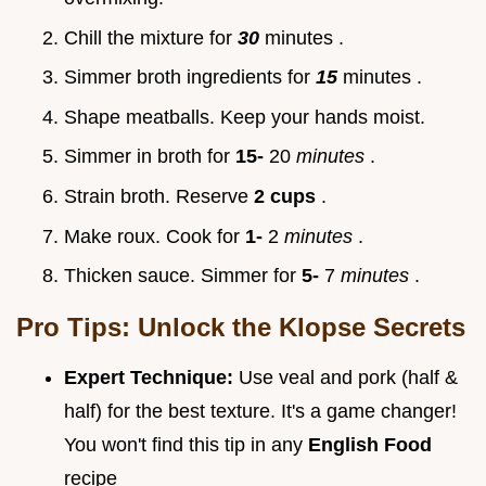
Chill the mixture for
30
minutes .
Simmer broth ingredients for
15
minutes .
Shape meatballs. Keep your hands moist.
Simmer in broth for
15-
20
minutes
.
Strain broth. Reserve
2 cups
.
Make roux. Cook for
1-
2
minutes
.
Thicken sauce. Simmer for
5-
7
minutes
.
Pro Tips: Unlock the Klopse Secrets
Expert Technique:
Use veal and pork (half &
half) for the best texture. It's a game changer!
You won't find this tip in any
English Food
recipe