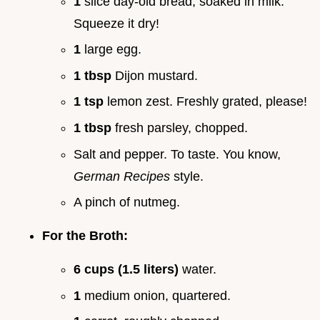
1
slice day-old bread, soaked in milk.
Squeeze it dry!
1
large egg.
1 tbsp
Dijon mustard.
1 tsp
lemon zest. Freshly grated, please!
1 tbsp
fresh parsley, chopped.
Salt and pepper. To taste. You know,
German Recipes
style.
A pinch of nutmeg.
For the Broth:
6 cups (1.5 liters)
water.
1
medium onion, quartered.