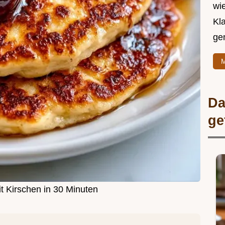
wie
Kl
ge
M
Da
ge
t Kirschen in 30 Minuten