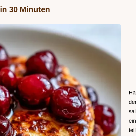
in 30 Minuten
Hal
de
sa
ei
tei