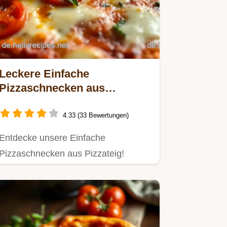
Leckere Einfache
Pizzaschnecken aus
Pizzateig – Perfekt für Party
& Picknick!
4.33 (33 Bewertungen)
Entdecke unsere Einfache
Pizzaschnecken aus Pizzateig!
Schnell zubereitet sind sie der ideale
Snack…