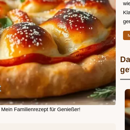
wie
Kl
ge
M
Da
ge
 Mein Familienrezept für Genießer!