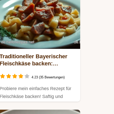
Traditioneller Bayerischer
Fleischkäse backen:
Herzhaft und saftig für jede
Feier!
4.23 (35 Bewertungen)
Probiere mein einfaches Rezept für
Fleischkäse backen! Saftig und
würzig, perfekt für Partyessen…