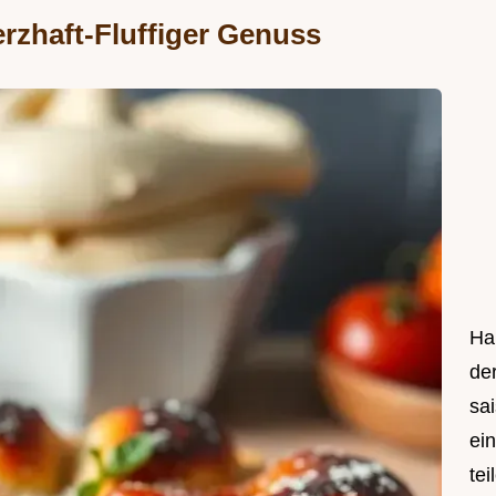
rzhaft-Fluffiger Genuss
Hal
de
sa
ei
tei