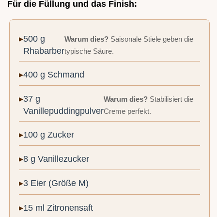
Für die Füllung und das Finish:
500 g
Warum dies?
Saisonale Stiele geben die
Rhabarber
typische Säure.
400 g Schmand
37 g
Warum dies?
Stabilisiert die
Vanillepuddingpulver
Creme perfekt.
100 g Zucker
8 g Vanillezucker
3 Eier (Größe M)
15 ml Zitronensaft