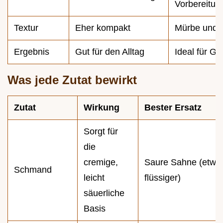
Vorbereitun
Textur
Eher kompakt
Mürbe und f
Ergebnis
Gut für den Alltag
Ideal für Gä
Was jede Zutat bewirkt
Zutat
Wirkung
Bester Ersatz
Sorgt für
die
cremige,
Saure Sahne (etwa
Schmand
leicht
flüssiger)
säuerliche
Basis