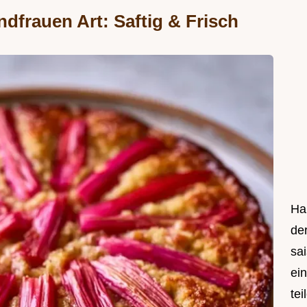
frauen Art: Saftig & Frisch
Hal
de
sa
ei
tei