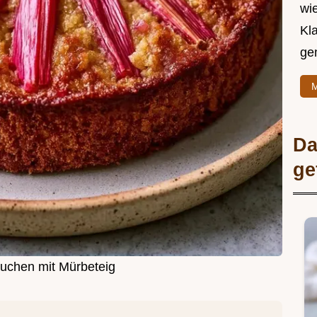
wie
Kl
ge
M
Da
ge
uchen mit Mürbeteig