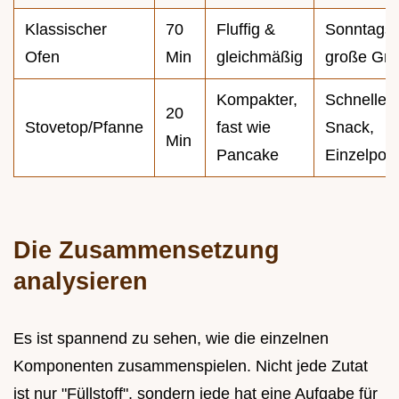
Klassischer
70
Fluffig &
Sonntagsk
Ofen
Min
gleichmäßig
große Gr
Kompakter,
Schneller
20
Stovetop/Pfanne
fast wie
Snack,
Min
Pancake
Einzelport
Die Zusammensetzung
analysieren
Es ist spannend zu sehen, wie die einzelnen
Komponenten zusammenspielen. Nicht jede Zutat
ist nur "Füllstoff", sondern jede hat eine Aufgabe für