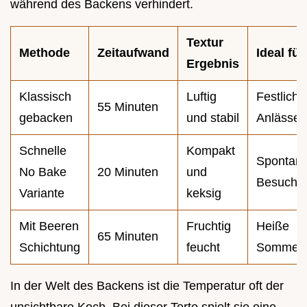
während des Backens verhindert.
Textur
Methode
Zeitaufwand
Ideal für
Ergebnis
Klassisch
Luftig
Festliche
55 Minuten
gebacken
und stabil
Anlässe
Schnelle
Kompakt
Spontan
No Bake
20 Minuten
und
Besuch
Variante
keksig
Mit Beeren
Fruchtig
Heiße
65 Minuten
Schichtung
feucht
Sommert
In der Welt des Backens ist die Temperatur oft der
unsichtbare Koch. Bei dieser Torte spielt sie eine