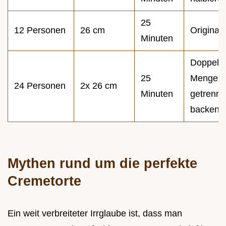
25
12 Personen
26 cm
Original
Minuten
Doppelt
25
Menge,
24 Personen
2x 26 cm
Minuten
getrennt
backen
Mythen rund um die perfekte
Cremetorte
Ein weit verbreiteter Irrglaube ist, dass man