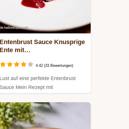
Entenbrust Sauce Knusprige
Ente mit
KirschPortweinSoße
4.42 (33 Bewertungen)
Lust auf eine perfekte Entenbrust
Sauce Mein Rezept mit
KirschPortwein ist ein
FesttagsSchmaus…