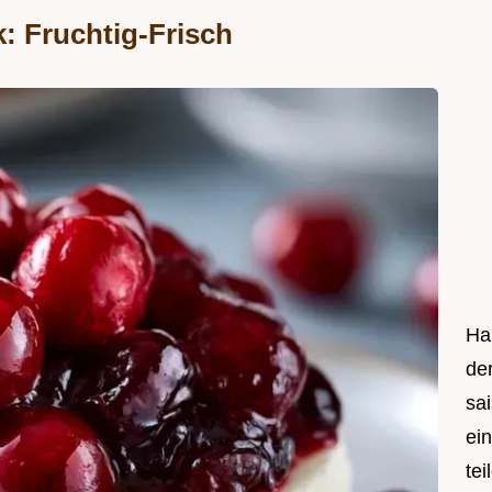
: Fruchtig-Frisch
Hal
de
sa
ei
tei