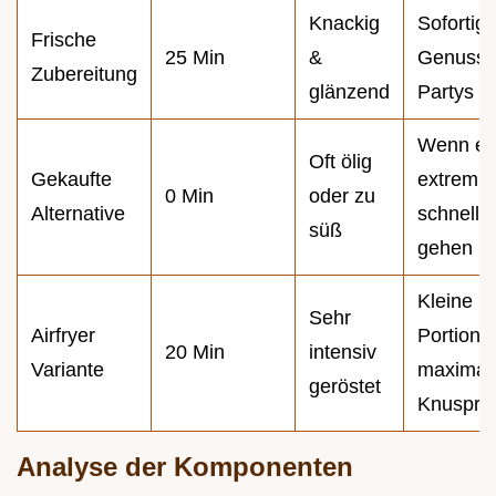
Knackig
Sofortige
Frische
25 Min
&
Genuss,
Zubereitung
glänzend
Partys
Wenn es
Oft ölig
Gekaufte
extrem
0 Min
oder zu
Alternative
schnell
süß
gehen m
Kleine
Sehr
Airfryer
Portione
20 Min
intensiv
Variante
maximal
geröstet
Knusprig
Analyse der Komponenten