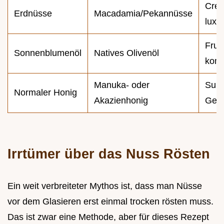
Crem
Erdnüsse
Macadamia/Pekannüsse
luxu
Fruc
Sonnenblumenöl
Natives Olivenöl
komp
Manuka- oder
Subt
Normaler Honig
Akazienhonig
Ges
Irrtümer über das Nuss Rösten
Ein weit verbreiteter Mythos ist, dass man Nüsse
vor dem Glasieren erst einmal trocken rösten muss.
Das ist zwar eine Methode, aber für dieses Rezept